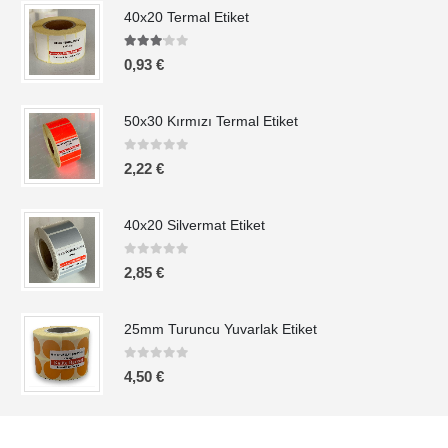
40x20 Termal Etiket
3.00
out of 5
0,93
€
50x30 Kırmızı Termal Etiket
0
out of 5
2,22
€
40x20 Silvermat Etiket
0
out of 5
2,85
€
25mm Turuncu Yuvarlak Etiket
0
out of 5
4,50
€