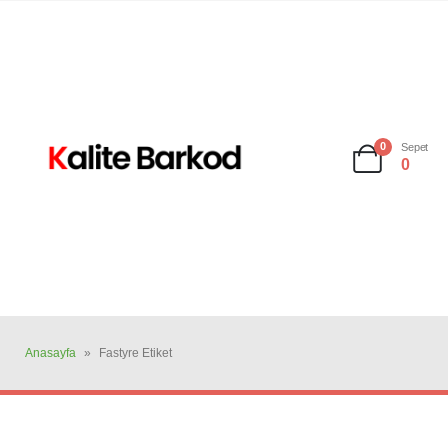
0
Sepet
0
Anasayfa
»
Fastyre Etiket