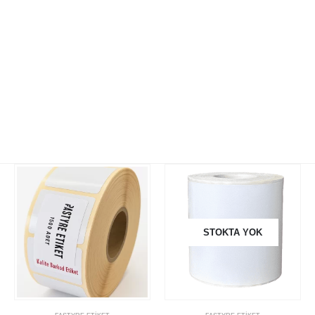
İletişim
Teslimat
Gizlilik Politikası
İade ve Geri Ödeme Politikası
HAKKIMIZDA
Hakkımızda
İş Başvurusu
Satış Noktamız
Kalite Politikamız
STOKTA YOK
ETIKET ÜRÜNLERIMIZ
Baskılı Etiket Üretimi
Yuvarlak Etiketler