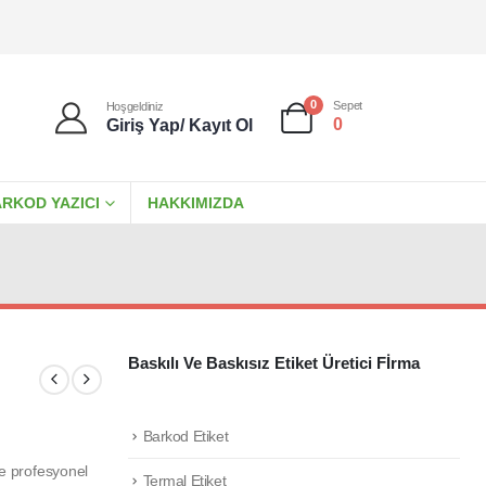
0
Sepet
Hoşgeldiniz
0
Giriş Yap/ Kayıt Ol
RKOD YAZICI
HAKKIMIZDA
Baskılı Ve Baskısız Etiket Üretici Fİrma
Barkod Etiket
ve profesyonel
Termal Etiket