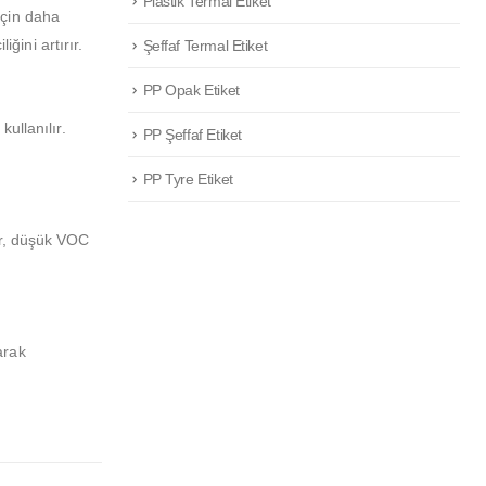
Plastik Termal Etiket
 için daha
ğini artırır.
Şeffaf Termal Etiket
PP Opak Etiket
ullanılır.
PP Şeffaf Etiket
PP Tyre Etiket
er, düşük VOC
arak