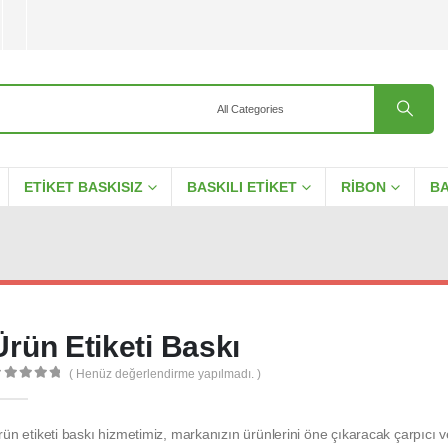
ETIKET BASKISIZ
BASKILI ETIKET
RIBON
BA
Ürün Etiketi Baskı
( Henüz değerlendirme yapılmadı. )
out of 5
rün etiketi baskı hizmetimiz, markanızın ürünlerini öne çıkaracak çarpıcı 