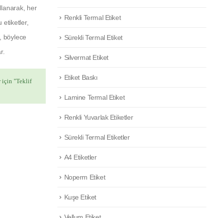
ullanarak, her
Renkli Termal Etiket
 etiketler,
r, böylece
Sürekli Termal Etiket
r.
Silvermat Etiket
Etiket Baskı
 için "Teklif
Lamine Termal Etiket
Renkli Yuvarlak Etiketler
Sürekli Termal Etiketler
A4 Etiketler
Noperm Etiket
Kuşe Etiket
Vellum Etiket