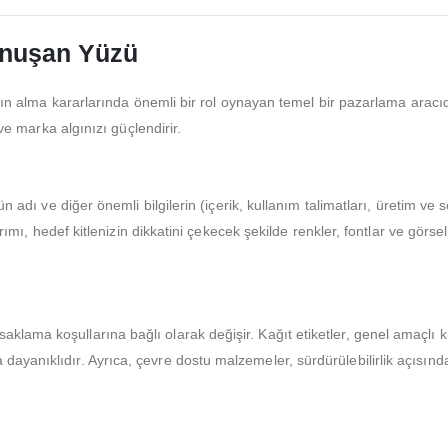
Konuşan Yüzü
satın alma kararlarında önemli bir rol oynayan temel bir pazarlama aracıdı
 ve marka algınızı güçlendirir.
rün adı ve diğer önemli bilgilerin (içerik, kullanım talimatları, üretim ve
arımı, hedef kitlenizin dikkatini çekecek şekilde renkler, fontlar ve görsel
klama koşullarına bağlı olarak değişir. Kağıt etiketler, genel amaçlı k
dayanıklıdır. Ayrıca, çevre dostu malzemeler, sürdürülebilirlik açısın