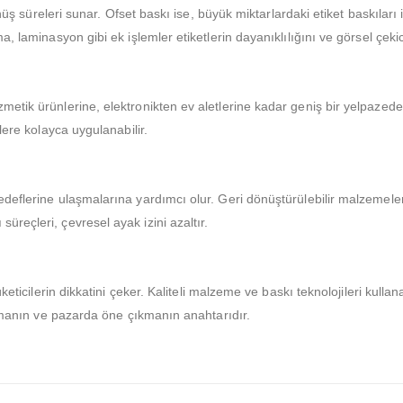
dönüş süreleri sunar. Ofset baskı ise, büyük miktarlardaki etiket baskıları
, laminasyon gibi ek işlemler etiketlerin dayanıklılığını ve görsel çekicili
metik ürünlerine, elektronikten ev aletlerine kadar geniş bir yelpazede k
ylere kolayca uygulanabilir.
 hedeflerine ulaşmalarına yardımcı olur. Geri dönüştürülebilir malzemel
üreçleri, çevresel ayak izini azaltır.
keticilerin dikkatini çeker. Kaliteli malzeme ve baskı teknolojileri kullan
ayırmanın ve pazarda öne çıkmanın anahtarıdır.
IMIZDA
ETIKET ÜRÜNLERIMIZ
zda
Baskılı Etiket Üretimi