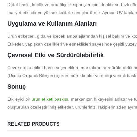
Dijital baskı, küçük ve orta ölçekli siparişler için idealdir ve hızlı 
maliyet etkindir ve yüksek kaliteli sonuçlar üretir. Ayrıca, UV kaplama
Uygulama ve Kullanım Alanları
Ürün etiketleri, gıda ve içecek ambalajlarından kişisel bakım ve koz
Etiketler, yapışkan özellikleri ve esneklikleri sayesinde çeşitli yüze
Çevresel Etki ve Sürdürülebilirlik
Çevre dostu etiket baskı seçenekleri, markaların sürdürülebilirlik
(Uçucu Organik Bileşen) içeren mürekkepler ve enerji verimli baskı s
Sonuç
Etkileyici bir
ürün etiketi baskısı
, markanızın hikayesini anlatır ve tü
oluşturulan özelleştirilmiş etiketler, ürünlerinizi rakiplerinizden 
MÜŞTERI HIZMETLERI
HAKK
RELATED PRODUCTS
Hesabım
Hakkımı