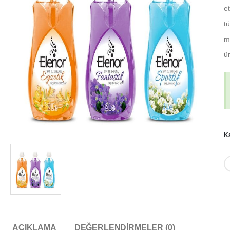
e
tü
ma
ür
K
AÇIKLAMA
DEĞERLENDIRMELER (0)