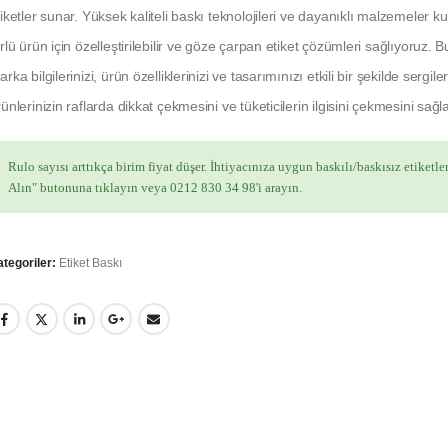
tiketler sunar. Yüksek kaliteli baskı teknolojileri ve dayanıklı malzemeler k
rlü ürün için özelleştirilebilir ve göze çarpan etiket çözümleri sağlıyoruz. Bu
rka bilgilerinizi, ürün özelliklerinizi ve tasarımınızı etkili bir şekilde sergile
ünlerinizin raflarda dikkat çekmesini ve tüketicilerin ilgisini çekmesini sağla
Rulo sayısı arttıkça birim fiyat düşer. İhtiyacınıza uygun baskılı/baskısız etiketler
Alın" butonuna tıklayın veya 0212 830 34 98'i arayın.
ategoriler:
Etiket Baskı