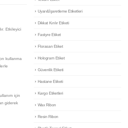
Uyarı&İşaretleme Etiketleri
Dikkat Kırılır Etiketi
r. Etkileyici
Fastyre Etiket
Florasan Etiket
Hologram Etiket
 son kullanma
lerle
Güvenlik Etiketi
Hastane Etiketi
Kargo Etiketleri
ullanım için
dan giderek
Wax Ribon
Resin Ribon