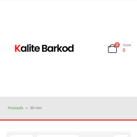
0
Sepet
0
Anasayfa
»
80 mm