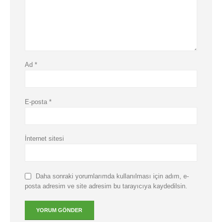
Ad
*
MÜŞTERI HIZMETLERI
Hesabım
E-posta
*
Login
İletişim
Teslimat
İnternet sitesi
Gizlilik Politikası
İade ve Geri Ödeme Politikası
Daha sonraki yorumlarımda kullanılması için adım, e-
posta adresim ve site adresim bu tarayıcıya kaydedilsin.
HAKKIMIZDA
Hakkımızda