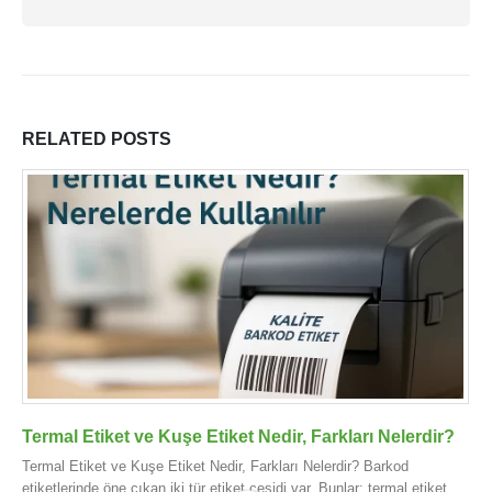
İş Başvurusu
Satış Noktamız
Kalite Politikamız
RELATED
POSTS
ETIKET ÜRÜNLERIMIZ
Baskılı Etiket Üretimi
Yuvarlak Etiketler
Silvermat Etiket
A4 Yazıcı Etiketi
Termal Etiket ve Kuşe Etiket Nedir, Farkları Nelerdir?
KaliteBarkod. © 2025. All Rights Reserved.
Termal Etiket ve Kuşe Etiket Nedir, Farkları Nelerdir? Barkod
etiketlerinde öne çıkan iki tür etiket çeşidi var. Bunlar; termal etiket