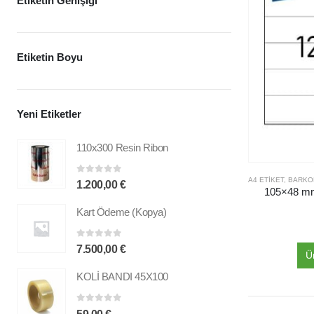
Etiketin Genişiği
Etiketin Boyu
Yeni Etiketler
110x300 Resin Ribon
A4 ETIKET
,
BARKOD ETIK
0
out of 5
1.200,00
€
105×48 mm 
Kart Ödeme (Kopya)
0
out of 5
7.500,00
€
Ü
KOLİ BANDI 45X100
0
out of 5
59,00
€