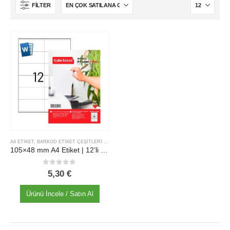
Hakkımızda
FILTER
İş Başvurusu
Satış Noktamız
Kalite Politikamız
ETIKET ÜRÜNLERIMIZ
Baskılı Etiket Üretimi
Yuvarlak Etiketler
Silvermat Etiket
A4 ETIKET
,
BARKOD ETIKET ÇEŞITLERI | TERMAL, TRANSFER VE DAHA FAZLASI | KALITE BARKOD
105×48 mm A4 Etiket | 12’li Lazer Etiket
A4 Yazıcı Etiketi
0
out of 5
5,30
€
Ürünü İncele / Satın Al
KaliteBarkod. © 2025. All Rights Reserved.