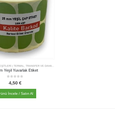
BARKOD ETIKET ÇEŞITLERI | TERMAL, TRANSFER VE DAHA FAZLASI | KALITE BARKOD
,
UYARI & İŞARETLEME
 Yeşil Yuvarlak Etiket
0
out of 5
4,50
€
rünü İncele / Satın Al