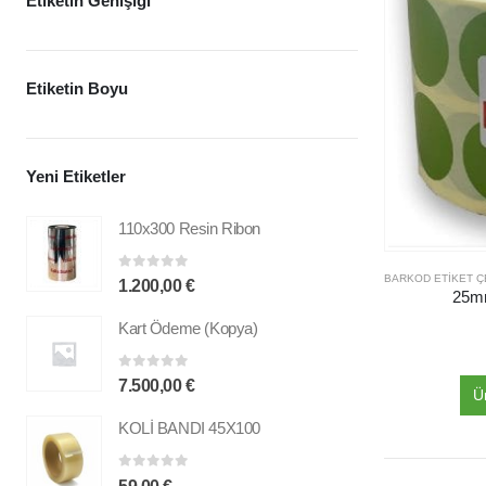
Etiketin Genişiği
Etiketin Boyu
Yeni Etiketler
110x300 Resin Ribon
0
out of 5
1.200,00
€
25mm
Kart Ödeme (Kopya)
0
out of 5
7.500,00
€
Ü
KOLİ BANDI 45X100
0
out of 5
59,00
€