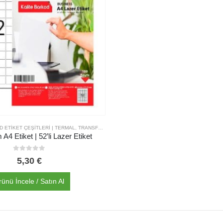
ET ÇEŞITLERI | TERMAL, TRANSFER VE DAHA FAZLASI | KALITE BARKOD
,
BEYAZ ET
4 Etiket | 52’li Lazer Etiket
0
out of 5
5,30
€
rünü İncele / Satın Al