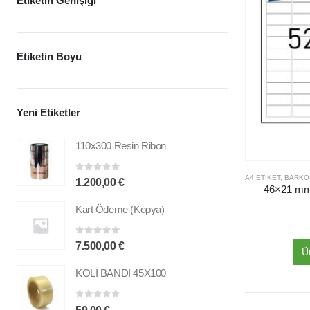
Etiketin Genişiği
Etiketin Boyu
Yeni Etiketler
110x300 Resin Ribon
A4 ETIKET
,
BARKOD ETIK
0
out of 5
1.200,00
€
46×21 mm A
Kart Ödeme (Kopya)
0
out of 5
7.500,00
€
Ü
KOLİ BANDI 45X100
0
out of 5
59,00
€