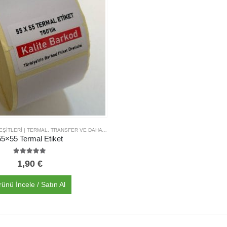
BARKOD ETIKET ÇEŞITLERI | TERMAL, TRANSFER VE DAHA FAZLASI | KALITE BARKOD
,
TERMAL ETIKET ÇEŞI
55×55 Termal Etiket
5.00
out of 5
1,90
€
rünü İncele / Satın Al