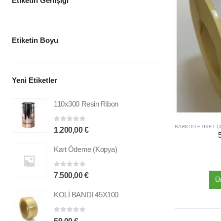
Etiketin Genişiği
Etiketin Boyu
Yeni Etiketler
110x300 Resin Ribon
0
out of 5
1.200,00
€
Kart Ödeme (Kopya)
0
out of 5
7.500,00
€
Ü
KOLİ BANDI 45X100
0
out of 5
59,00
€