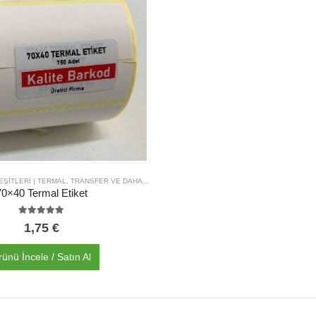
BARKOD ETIKET ÇEŞITLERI | TERMAL, TRANSFER VE DAHA FAZLASI | KALITE BARKOD
,
TERMAL ETIKET ÇEŞI
70×40 Termal Etiket
5.00
out of 5
1,75
€
rünü İncele / Satın Al