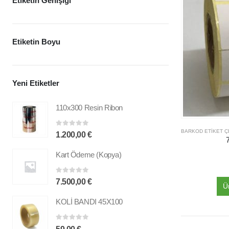
Etiketin Genişiği
Etiketin Boyu
Yeni Etiketler
110x300 Resin Ribon
0
out of 5
1.200,00
€
Kart Ödeme (Kopya)
0
out of 5
7.500,00
€
Ü
KOLİ BANDI 45X100
0
out of 5
59,00
€