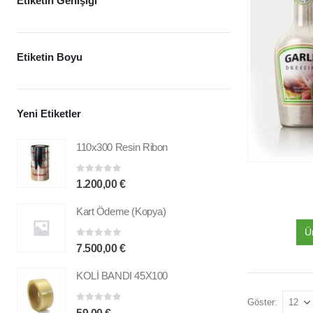
Etiketin Genişiği
Etiketin Boyu
Yeni Etiketler
110x300 Resin Ribon
0
out of 5
1.200,00
€
Kart Ödeme (Kopya)
Ü
0
out of 5
7.500,00
€
KOLİ BANDI 45X100
Göster:
0
out of 5
59,00
€