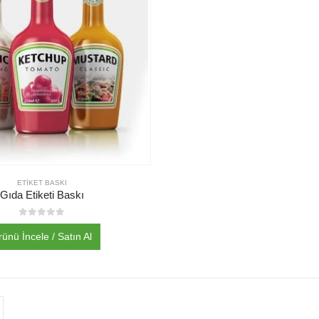
ETIKET BASKI
Gıda Etiketi Baskı
0
out of 5
rünü İncele / Satın Al