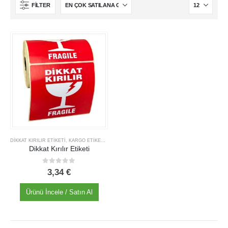
Hakkımızda
FILTER
İş Başvurusu
Satış Noktamız
Kalite Politikamız
ETIKET ÜRÜNLERIMIZ
Baskılı Etiket Üretimi
Yuvarlak Etiketler
Silvermat Etiket
DIKKAT KIRILIR ETIKETI
,
KARGO ETIKETI
,
UYARI & İŞARETLEME ETİKETLERİ
Dikkat Kırılır Etiketi
A4 Yazıcı Etiketi
0
out of 5
3,34
€
Ürünü İncele / Satın Al
KaliteBarkod. © 2025. All Rights Reserved.