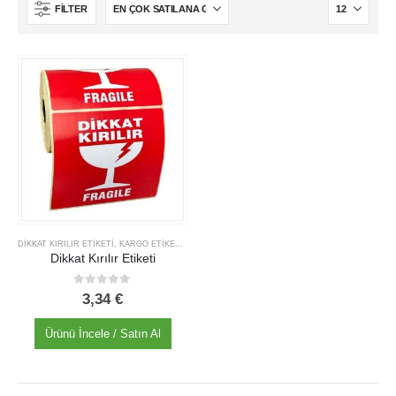
Hakkımızda
FILTER
İş Başvurusu
Satış Noktamız
Kalite Politikamız
ETIKET ÜRÜNLERIMIZ
Baskılı Etiket Üretimi
Yuvarlak Etiketler
Silvermat Etiket
DIKKAT KIRILIR ETIKETI
,
KARGO ETIKETI
,
UYARI & İŞARETLEME ETİKETLERİ
Dikkat Kırılır Etiketi
A4 Yazıcı Etiketi
0
out of 5
3,34
€
Ürünü İncele / Satın Al
KaliteBarkod. © 2025. All Rights Reserved.