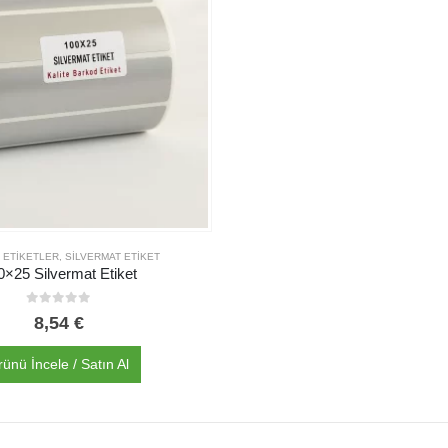
 ETIKETLER
,
SILVERMAT ETIKET
0×25 Silvermat Etiket
0
out of 5
8,54
€
rünü İncele / Satın Al