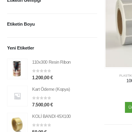
Etiketin Genişiği
Etiketin Boyu
Yeni Etiketler
110x300 Resin Ribon
PLASTIK
0
out of 5
1.200,00
€
10
Kart Ödeme (Kopya)
0
out of 5
7.500,00
€
Ü
KOLİ BANDI 45X100
0
out of 5
59,00
€