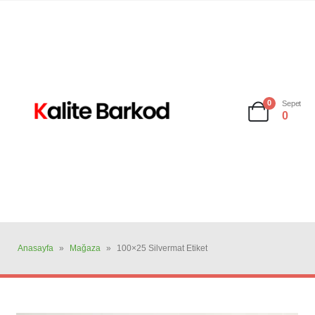
0
Sepet
0
Anasayfa
»
Mağaza
»
100×25 Silvermat Etiket