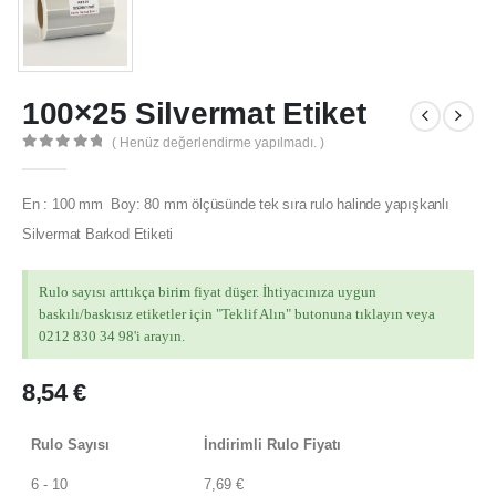
100×25 Silvermat Etiket
( Henüz değerlendirme yapılmadı. )
0
out of 5
En : 100 mm Boy: 80 mm ölçüsünde tek sıra rulo halinde yapışkanlı
Silvermat Barkod Etiketi
Rulo sayısı arttıkça birim fiyat düşer. İhtiyacınıza uygun
baskılı/baskısız etiketler için "Teklif Alın" butonuna tıklayın veya
0212 830 34 98'i arayın.
8,54
€
Rulo Sayısı
İndirimli Rulo Fiyatı
6 - 10
7,69
€