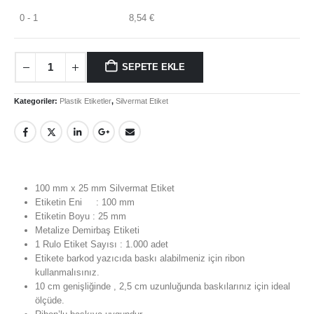
0 - 1
8,54
€
SEPETE EKLE
MÜŞTERI HIZMETLERI
Kategoriler:
Plastik Etiketler
,
Silvermat Etiket
Hesabım
Login
İletişim
Teslimat
100 mm x 25 mm Silvermat Etiket
Gizlilik Politikası
Etiketin Eni : 100 mm
Etiketin Boyu : 25 mm
İade ve Geri Ödeme Politikası
Metalize Demirbaş Etiketi
1 Rulo Etiket Sayısı : 1.000 adet
Etikete barkod yazıcıda baskı alabilmeniz için ribon
HAKKIMIZDA
kullanmalısınız.
10 cm genişliğinde , 2,5 cm uzunluğunda baskılarınız için ideal
Hakkımızda
ölçüde.