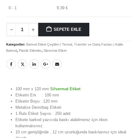
0 - 1
9,39
€
SEPETE EKLE
MÜŞTERI HIZMETLERI
Kategoriler:
Barkod Etiket Çeşitleri | Termal, Transfer ve Daha Fazlası | Kalite
Hesabım
Barkod
,
Plastik Etiketler
,
Silvermat Etiket
Login
İletişim
Teslimat
100 mm x 120 mm
Silvermat Etiket
Gizlilik Politikası
Etiketin Eni : 100 mm
İade ve Geri Ödeme Politikası
Etiketin Boyu : 120 mm
Metalize Demirbaş Etiketi
1 Rulo Etiket Sayısı : 250 adet
HAKKIMIZDA
Etikete barkod yazıcıda baskı alabilmeniz için ribon
kullanmalısınız.
Hakkımızda
10 cm genişliğinde , 12 cm uzunluğunda baskılarınız için ideal