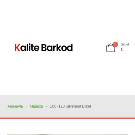
0
Sepet
0
Anasayfa
»
Mağaza
»
100×120 Silvermat Etiket