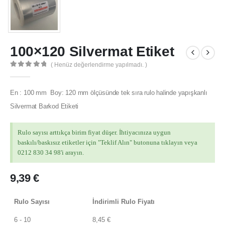
100×120 Silvermat Etiket
( Henüz değerlendirme yapılmadı. )
0
out of 5
En : 100 mm Boy: 120 mm ölçüsünde tek sıra rulo halinde yapışkanlı
Silvermat Barkod Etiketi
Rulo sayısı arttıkça birim fiyat düşer. İhtiyacınıza uygun
baskılı/baskısız etiketler için "Teklif Alın" butonuna tıklayın veya
0212 830 34 98'i arayın.
9,39
€
Rulo Sayısı
İndirimli Rulo Fiyatı
6 - 10
8,45
€