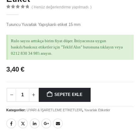
( Henüz değerlendirme yapılmadı. )
0
out of 5
Turuncu Yuvarlak Yapışkanlı etiket 15 mm
Rulo sayısı arttıkça birim fiyat düşer. İhtiyacınıza uygun
baskılı/baskısız etiketler için "Teklif Alın" butonuna tıklayın veya
0212 830 34 98'i arayın.
3,40
€
MÜŞTERI HIZMETLERI
Hesabım
SEPETE EKLE
Login
Kategoriler:
UYARI & İŞARETLEME ETİKETLERİ
,
Yuvarlak Etiketler
İletişim
Teslimat
Gizlilik Politikası