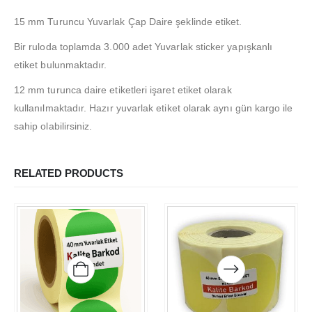
İade ve Geri Ödeme Politikası
15 mm Turuncu Yuvarlak Çap Daire şeklinde etiket.
Bir ruloda toplamda 3.000 adet Yuvarlak sticker yapışkanlı
HAKKIMIZDA
etiket bulunmaktadır.
Hakkımızda
12 mm turunca daire etiketleri işaret etiket olarak
İş Başvurusu
kullanılmaktadır. Hazır yuvarlak etiket olarak aynı gün kargo ile
sahip olabilirsiniz.
Satış Noktamız
Kalite Politikamız
RELATED PRODUCTS
ETIKET ÜRÜNLERIMIZ
Baskılı Etiket Üretimi
Yuvarlak Etiketler
Silvermat Etiket
A4 Yazıcı Etiketi