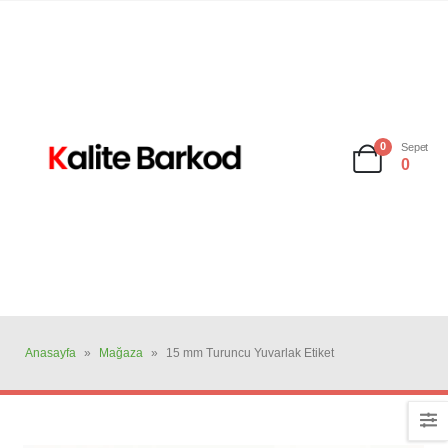
0
Sepet
0
Anasayfa
»
Mağaza
»
15 mm Turuncu Yuvarlak Etiket