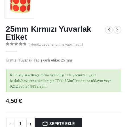
25mm Kırmızı Yuvarlak
Etiket
( Henüz değerlendirme yapılmadı. )
0
out of 5
Kırmızı Yuvarlak Yapışkanlı etiket 25 mm
Rulo sayısı arttıkça birim fiyat düşer. İhtiyacınıza uygun
baskılı/baskısız etiketler için "Teklif Alın" butonuna tıklayın veya
0212 830 34 98'i arayın.
4,50
€
MÜŞTERI HIZMETLERI
SEPETE EKLE