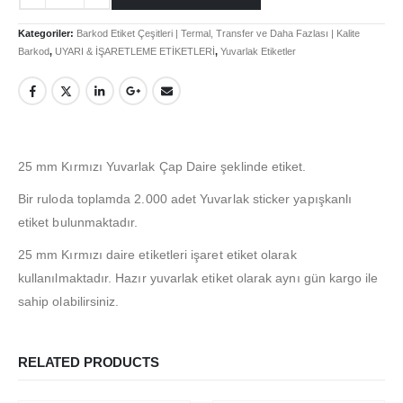
Hesabım
Kategoriler:
Barkod Etiket Çeşitleri | Termal, Transfer ve Daha Fazlası | Kalite
Login
Barkod
,
UYARI & İŞARETLEME ETİKETLERİ
,
Yuvarlak Etiketler
İletişim
Teslimat
Gizlilik Politikası
25 mm Kırmızı Yuvarlak Çap Daire şeklinde etiket.
İade ve Geri Ödeme Politikası
Bir ruloda toplamda 2.000 adet Yuvarlak sticker yapışkanlı
etiket bulunmaktadır.
HAKKIMIZDA
25 mm Kırmızı daire etiketleri işaret etiket olarak
Hakkımızda
kullanılmaktadır. Hazır yuvarlak etiket olarak aynı gün kargo ile
İş Başvurusu
sahip olabilirsiniz.
Satış Noktamız
Kalite Politikamız
RELATED PRODUCTS
ETIKET ÜRÜNLERIMIZ