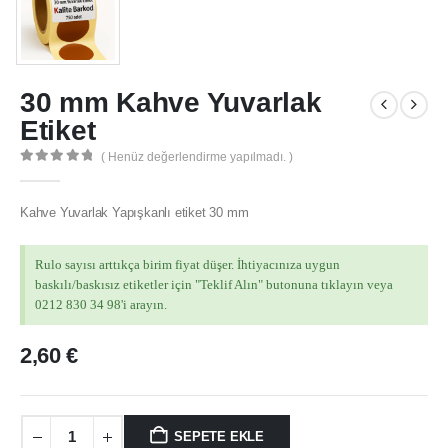
30 mm Kahve Yuvarlak
Etiket
( Henüz değerlendirme yapılmadı. )
0
out of 5
Kahve Yuvarlak Yapışkanlı etiket 30 mm
Rulo sayısı arttıkça birim fiyat düşer. İhtiyacınıza uygun
baskılı/baskısız etiketler için "Teklif Alın" butonuna tıklayın veya
0212 830 34 98'i arayın.
2,60
€
MÜŞTERI HIZMETLERI
SEPETE EKLE