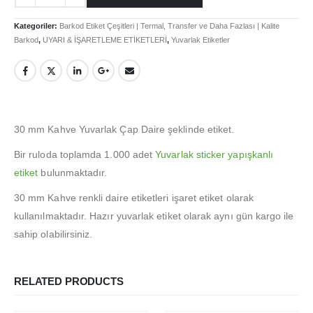
Hesabım
Kategoriler:
Barkod Etiket Çeşitleri | Termal, Transfer ve Daha Fazlası | Kalite
Login
Barkod
,
UYARI & İŞARETLEME ETİKETLERİ
,
Yuvarlak Etiketler
İletişim
Teslimat
Gizlilik Politikası
30 mm Kahve Yuvarlak Çap Daire şeklinde etiket.
İade ve Geri Ödeme Politikası
Bir ruloda toplamda 1.000 adet
Yuvarlak sticker yapışkanlı
etiket
bulunmaktadır.
HAKKIMIZDA
30 mm Kahve renkli daire etiketleri işaret etiket olarak
Hakkımızda
kullanılmaktadır. Hazır yuvarlak etiket olarak aynı gün kargo ile
İş Başvurusu
sahip olabilirsiniz.
Satış Noktamız
Kalite Politikamız
RELATED PRODUCTS
ETIKET ÜRÜNLERIMIZ