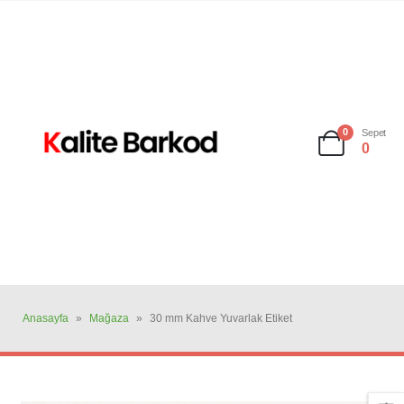
0
Sepet
0
Anasayfa
»
Mağaza
»
30 mm Kahve Yuvarlak Etiket