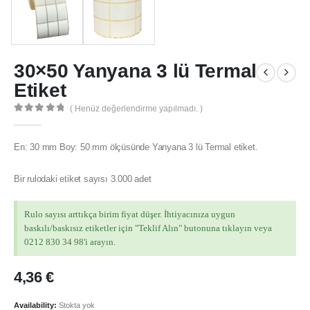
30×50 Yanyana 3 lü Termal
Etiket
( Henüz değerlendirme yapılmadı. )
0
out of 5
En: 30 mm Boy: 50 mm ölçüsünde Yanyana 3 lü Termal etiket.
Bir rulodaki etiket sayısı 3.000 adet
MÜŞTERI HIZMETLERI
Hesabım
Rulo sayısı arttıkça birim fiyat düşer. İhtiyacınıza uygun
baskılı/baskısız etiketler için "Teklif Alın" butonuna tıklayın veya
Login
0212 830 34 98'i arayın.
İletişim
4,36
€
Teslimat
Gizlilik Politikası
Availability:
Stokta yok