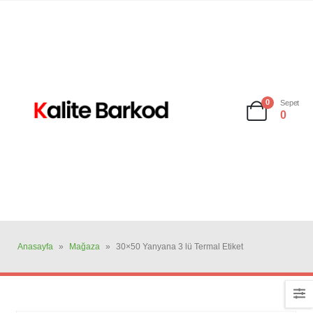
0
Sepet
0
Anasayfa
»
Mağaza
»
30×50 Yanyana 3 lü Termal Etiket