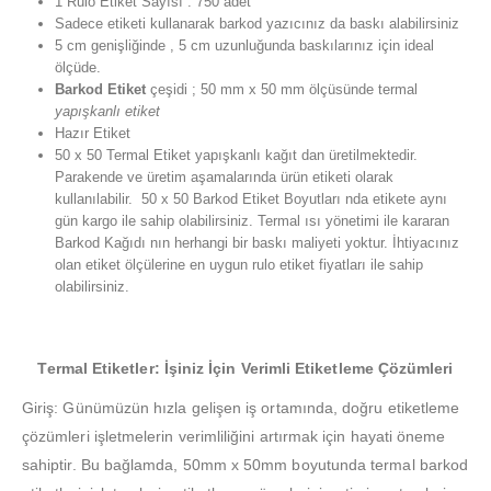
1 Rulo Etiket Sayısı : 750 adet
Sadece etiketi kullanarak barkod yazıcınız da baskı alabilirsiniz
5 cm genişliğinde , 5 cm uzunluğunda baskılarınız için ideal
ölçüde.
Barkod Etiket
çeşidi ; 50 mm x 50 mm ölçüsünde termal
yapışkanlı etiket
Hazır Etiket
50 x 50 Termal Etiket yapışkanlı kağıt dan üretilmektedir.
Parakende ve üretim aşamalarında ürün etiketi olarak
kullanılabilir. 50 x 50 Barkod Etiket Boyutları nda etikete aynı
gün kargo ile sahip olabilirsiniz. Termal ısı yönetimi ile kararan
Barkod Kağıdı nın herhangi bir baskı maliyeti yoktur. İhtiyacınız
olan etiket ölçülerine en uygun rulo etiket fiyatları ile sahip
olabilirsiniz.
Termal Etiketler: İşiniz İçin Verimli Etiketleme Çözümleri
Giriş: Günümüzün hızla gelişen iş ortamında, doğru etiketleme
çözümleri işletmelerin verimliliğini artırmak için hayati öneme
sahiptir. Bu bağlamda, 50mm x 50mm boyutunda termal barkod