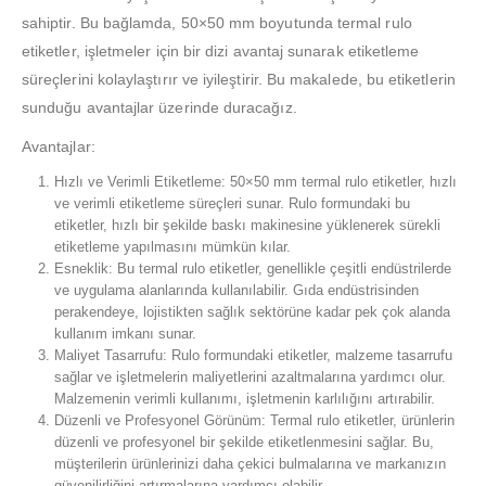
sahiptir. Bu bağlamda, 50×50 mm boyutunda termal rulo
etiketler, işletmeler için bir dizi avantaj sunarak etiketleme
süreçlerini kolaylaştırır ve iyileştirir. Bu makalede, bu etiketlerin
sunduğu avantajlar üzerinde duracağız.
Avantajlar:
Hızlı ve Verimli Etiketleme: 50×50 mm termal rulo etiketler, hızlı
ve verimli etiketleme süreçleri sunar. Rulo formundaki bu
etiketler, hızlı bir şekilde baskı makinesine yüklenerek sürekli
etiketleme yapılmasını mümkün kılar.
Esneklik: Bu termal rulo etiketler, genellikle çeşitli endüstrilerde
ve uygulama alanlarında kullanılabilir. Gıda endüstrisinden
perakendeye, lojistikten sağlık sektörüne kadar pek çok alanda
kullanım imkanı sunar.
Maliyet Tasarrufu: Rulo formundaki etiketler, malzeme tasarrufu
sağlar ve işletmelerin maliyetlerini azaltmalarına yardımcı olur.
Malzemenin verimli kullanımı, işletmenin karlılığını artırabilir.
Düzenli ve Profesyonel Görünüm: Termal rulo etiketler, ürünlerin
düzenli ve profesyonel bir şekilde etiketlenmesini sağlar. Bu,
müşterilerin ürünlerinizi daha çekici bulmalarına ve markanızın
güvenilirliğini artırmalarına yardımcı olabilir.