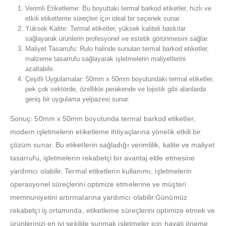
Verimli Etiketleme: Bu boyuttaki termal barkod etiketler, hızlı ve
etkili etiketleme süreçleri için ideal bir seçenek sunar.
Yüksek Kalite: Termal etiketler, yüksek kaliteli baskılar
sağlayarak ürünlerin profesyonel ve estetik görünmesini sağlar.
Maliyet Tasarrufu: Rulo halinde sunulan termal barkod etiketler,
malzeme tasarrufu sağlayarak işletmelerin maliyetlerini
azaltabilir.
Çeşitli Uygulamalar: 50mm x 50mm boyutundaki termal etiketler,
pek çok sektörde, özellikle perakende ve lojistik gibi alanlarda
geniş bir uygulama yelpazesi sunar.
Sonuç: 50mm x 50mm boyutunda termal barkod etiketler,
modern işletmelerin etiketleme ihtiyaçlarına yönelik etkili bir
çözüm sunar. Bu etiketlerin sağladığı verimlilik, kalite ve maliyet
tasarrufu, işletmelerin rekabetçi bir avantaj elde etmesine
yardımcı olabilir. Termal etiketlerin kullanımı, işletmelerin
operasyonel süreçlerini optimize etmelerine ve müşteri
memnuniyetini artırmalarına yardımcı olabilir.Günümüz
rekabetçi iş ortamında, etiketleme süreçlerini optimize etmek ve
ürünlerinizi en iyi şekilde sunmak işletmeler için hayati öneme