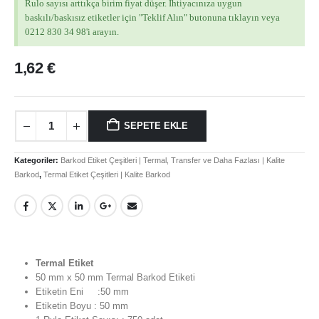
Rulo sayısı arttıkça birim fiyat düşer. İhtiyacınıza uygun
baskılı/baskısız etiketler için "Teklif Alın" butonuna tıklayın veya
0212 830 34 98'i arayın.
1,62
€
SEPETE EKLE
Kategoriler:
Barkod Etiket Çeşitleri | Termal, Transfer ve Daha Fazlası | Kalite
Barkod
,
Termal Etiket Çeşitleri | Kalite Barkod
Termal Etiket
50 mm x 50 mm Termal Barkod Etiketi
Etiketin Eni :50 mm
Etiketin Boyu : 50 mm