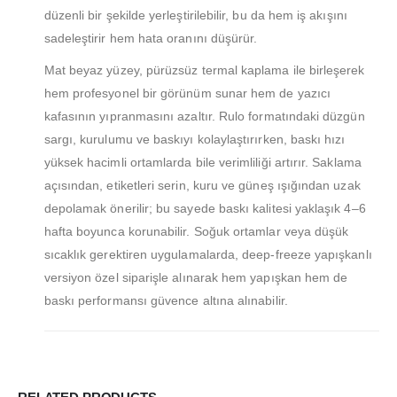
düzenli bir şekilde yerleştirilebilir, bu da hem iş akışını
MÜŞTERI HIZMETLERI
sadeleştirir hem hata oranını düşürür.
Hesabım
Mat beyaz yüzey, pürüzsüz termal kaplama ile birleşerek
Login
hem profesyonel bir görünüm sunar hem de yazıcı
kafasının yıpranmasını azaltır. Rulo formatındaki düzgün
İletişim
sargı, kurulumu ve baskıyı kolaylaştırırken, baskı hızı
Teslimat
yüksek hacimli ortamlarda bile verimliliği artırır. Saklama
Gizlilik Politikası
açısından, etiketleri serin, kuru ve güneş ışığından uzak
depolamak önerilir; bu sayede baskı kalitesi yaklaşık 4–6
İade ve Geri Ödeme Politikası
hafta boyunca korunabilir. Soğuk ortamlar veya düşük
sıcaklık gerektiren uygulamalarda, deep‑freeze yapışkanlı
HAKKIMIZDA
versiyon özel siparişle alınarak hem yapışkan hem de
Hakkımızda
baskı performansı güvence altına alınabilir.
İş Başvurusu
Satış Noktamız
Kalite Politikamız