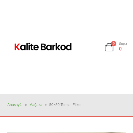
0
Sepet
0
Anasayfa
»
Mağaza
»
50×50 Termal Etiket