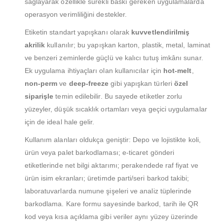
sağlayarak özellikle sürekli baskı gereken uygulamalarda
operasyon verimliliğini destekler.
Etiketin standart yapışkanı olarak
kuvvetlendirilmiş
akrilik
kullanılır; bu yapışkan karton, plastik, metal, laminat
ve benzeri zeminlerde güçlü ve kalıcı tutuş imkânı sunar.
Ek uygulama ihtiyaçları olan kullanıcılar için
hot‑melt
,
non‑perm
ve
deep‑freeze
gibi yapışkan türleri
özel
siparişle
temin edilebilir. Bu sayede etiketler zorlu
yüzeyler, düşük sıcaklık ortamları veya geçici uygulamalar
için de ideal hale gelir.
Kullanım alanları oldukça geniştir: Depo ve lojistikte koli,
ürün veya palet barkodlaması; e‑ticaret gönderi
etiketlerinde net bilgi aktarımı; perakendede raf fiyat ve
ürün isim ekranları; üretimde parti/seri barkod takibi;
laboratuvarlarda numune şişeleri ve analiz tüplerinde
barkodlama. Kare formu sayesinde barkod, tarih ile QR
kod veya kısa açıklama gibi veriler aynı yüzey üzerinde