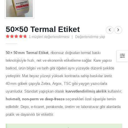
50×50 Termal Etiket
1
müşteri değerlendirmesi
|
Değerlendirme yap
5.00
out of 5
50 × 50 mm Termal Etiket
, ribonsuz doğrudan termal baskı
teknolojisiyle hızlı, net ve ekonomik etiketleme sağlar. Kare yapısı
barkod, ürün bilgisi ve tarih gibi öğeleri aynı yüzeyde düzenli şekilde
yerleştirir. Mat beyaz yüzeyi yüksek kontrasta sahip baskılar üretir.
40 mm göbek çapıyla Zebra, Argox, TSC gibi yaygın yazıcılarla
uyumludur. Standart yapışkan olarak
kuvvetlendirilmiş akrilik
kullanılır;
hot‑melt, non‑perm ve deep‑freeze
seçenekleri özel siparişle temin
edilebilir. Depo, e‑ticaret, perakende, üretim ve laboratuvar gibi alanlarda
pratik ve dayanıklı bir etikettir.