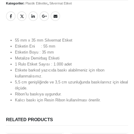
Kategoriler:
Plastik Etiketler
,
Silvermat Etiket
Hesabım
Login
İletişim
Teslimat
55 mm x 35 mm Silvermat Etiket
Etiketin Eni : 55 mm
Gizlilik Politikası
Etiketin Boyu : 35 mm
İade ve Geri Ödeme Politikası
Metalize Demirbaş Etiketi
1 Rulo Etiket Sayısı : 1.000 adet
Etikete barkod yazıcıda baskı alabilmeniz için ribon
HAKKIMIZDA
kullanmalısınız.
5,5 cm genişliğinde ve 3,5 cm uzunluğunda baskılarınız için ideal
Hakkımızda
ölçüde.
Ribon’lu baskıya uygundur.
İş Başvurusu
Kalıcı baskı için Resin Ribon kullanılması önerilir.
Satış Noktamız
Kalite Politikamız
RELATED PRODUCTS
ETIKET ÜRÜNLERIMIZ