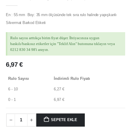
0
out of 5
En : 55 mm Boy: 35 mm ölçüsünde tek sıra rulo halinde yapışkanlı
Silvermat Barkod Etiketi
Rulo sayısı arttıkça birim fiyat düşer. İhtiyacınıza uygun
baskılı/baskısız etiketler için "Teklif Alın" butonuna tıklayın veya
0212 830 34 98'i arayın.
6,97
€
Rulo Sayısı
İndirimli Rulo Fiyatı
6 - 10
6,27
€
0 - 1
6,97
€
SEPETE EKLE
MÜŞTERI HIZMETLERI