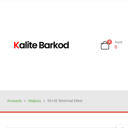
0
Sepet
0
Anasayfa
»
Mağaza
»
55×35 Silvermat Etiket