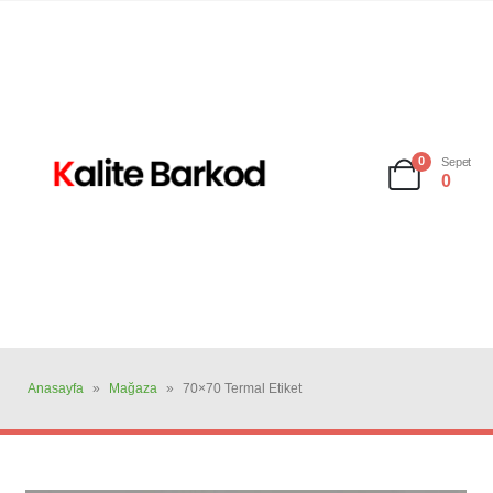
0
Sepet
0
Anasayfa
»
Mağaza
»
70×70 Termal Etiket