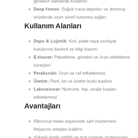
gereken alanlarda kullanılır.
Deep-freeze:
Soğuk hava depoları ve donmuş
ürünlerde uzun süreli tutunma sağlar.
Kullanım Alanları
Depo & Lojistik:
Koli, palet veya sevkiyat
kutularına barkod ve bilgi basımı
E-ticaret:
Paketleme, gönderi ve ürün etiketleme
süreçleri
Perakende:
Ürün ve raf etiketlemesi
Üretim:
Parti, lot ve üretim kodu baskısı
Laboratuvar:
Numune, tüp, analiz kapları
etiketlemesi
Avantajları
Ribonsuz baskı sayesinde sarf malzemesi
ihtiyacını ortadan kaldırır.
Yüksek baskı netliği ve mat yüzeyle profesyonel