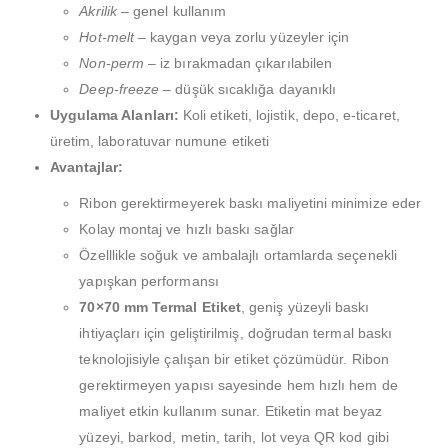
Akrilik
– genel kullanım
Hot-melt
– kaygan veya zorlu yüzeyler için
Non-perm
– iz bırakmadan çıkarılabilen
Deep-freeze
– düşük sıcaklığa dayanıklı
Uygulama Alanları:
Koli etiketi, lojistik, depo, e-ticaret,
üretim, laboratuvar numune etiketi
Avantajlar:
Ribon gerektirmeyerek baskı maliyetini minimize eder
Kolay montaj ve hızlı baskı sağlar
Özelllikle soğuk ve ambalajlı ortamlarda seçenekli
yapışkan performansı
70×70 mm Termal Etiket
, geniş yüzeyli baskı
ihtiyaçları için geliştirilmiş, doğrudan termal baskı
teknolojisiyle çalışan bir etiket çözümüdür. Ribon
gerektirmeyen yapısı sayesinde hem hızlı hem de
maliyet etkin kullanım sunar. Etiketin mat beyaz
yüzeyi, barkod, metin, tarih, lot veya QR kod gibi