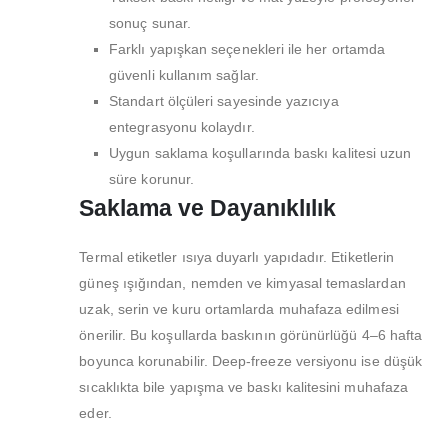
sonuç sunar.
MÜŞTERI HIZMETLERI
Farklı yapışkan seçenekleri ile her ortamda
güvenli kullanım sağlar.
Hesabım
Standart ölçüleri sayesinde yazıcıya
Login
entegrasyonu kolaydır.
İletişim
Uygun saklama koşullarında baskı kalitesi uzun
süre korunur.
Teslimat
Saklama ve Dayanıklılık
Gizlilik Politikası
İade ve Geri Ödeme Politikası
Termal etiketler ısıya duyarlı yapıdadır. Etiketlerin
güneş ışığından, nemden ve kimyasal temaslardan
uzak, serin ve kuru ortamlarda muhafaza edilmesi
HAKKIMIZDA
önerilir. Bu koşullarda baskının görünürlüğü 4–6 hafta
Hakkımızda
boyunca korunabilir. Deep-freeze versiyonu ise düşük
İş Başvurusu
sıcaklıkta bile yapışma ve baskı kalitesini muhafaza
eder.
Satış Noktamız
Kalite Politikamız