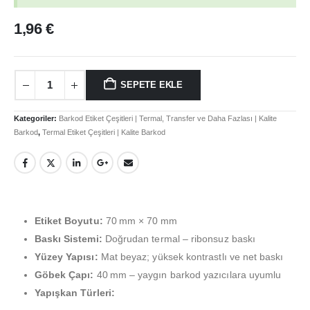
1,96
€
SEPETE EKLE
Kategoriler:
Barkod Etiket Çeşitleri | Termal, Transfer ve Daha Fazlası | Kalite
Barkod
,
Termal Etiket Çeşitleri | Kalite Barkod
Etiket Boyutu:
70 mm × 70 mm
Baskı Sistemi:
Doğrudan termal – ribonsuz baskı
Yüzey Yapısı:
Mat beyaz; yüksek kontrastlı ve net baskı
Göbek Çapı:
40 mm – yaygın barkod yazıcılara uyumlu
Yapışkan Türleri: