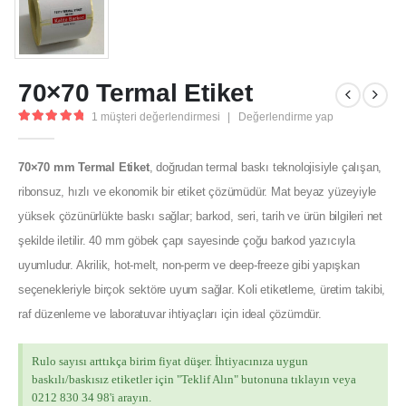
70×70 Termal Etiket
1
müşteri değerlendirmesi
|
Değerlendirme yap
5.00
out of 5
70×70 mm Termal Etiket
, doğrudan termal baskı teknolojisiyle çalışan,
ribonsuz, hızlı ve ekonomik bir etiket çözümüdür. Mat beyaz yüzeyiyle
yüksek çözünürlükte baskı sağlar; barkod, seri, tarih ve ürün bilgileri net
şekilde iletilir. 40 mm göbek çapı sayesinde çoğu barkod yazıcıyla
uyumludur. Akrilik, hot-melt, non-perm ve deep-freeze gibi yapışkan
seçenekleriyle birçok sektöre uyum sağlar. Koli etiketleme, üretim takibi,
raf düzenleme ve laboratuvar ihtiyaçları için ideal çözümdür.
Rulo sayısı arttıkça birim fiyat düşer. İhtiyacınıza uygun
baskılı/baskısız etiketler için "Teklif Alın" butonuna tıklayın veya
0212 830 34 98'i arayın.