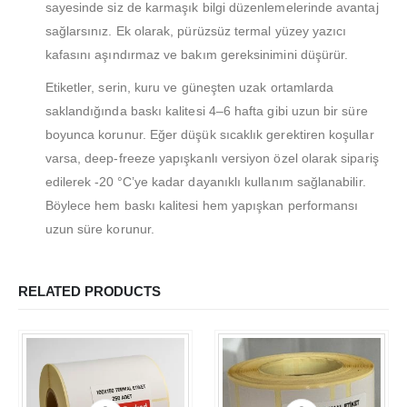
sayesinde siz de karmaşık bilgi düzenlemelerinde avantaj
İletişim
sağlarsınız. Ek olarak, pürüzsüz termal yüzey yazıcı
Teslimat
kafasını aşındırmaz ve bakım gereksinimini düşürür.
Gizlilik Politikası
Etiketler, serin, kuru ve güneşten uzak ortamlarda
İade ve Geri Ödeme Politikası
saklandığında baskı kalitesi 4–6 hafta gibi uzun bir süre
boyunca korunur. Eğer düşük sıcaklık gerektiren koşullar
HAKKIMIZDA
varsa, deep‑freeze yapışkanlı versiyon özel olarak sipariş
edilerek -20 °C’ye kadar dayanıklı kullanım sağlanabilir.
Hakkımızda
Böylece hem baskı kalitesi hem yapışkan performansı
İş Başvurusu
uzun süre korunur.
Satış Noktamız
Kalite Politikamız
RELATED PRODUCTS
ETIKET ÜRÜNLERIMIZ
Baskılı Etiket Üretimi
Yuvarlak Etiketler