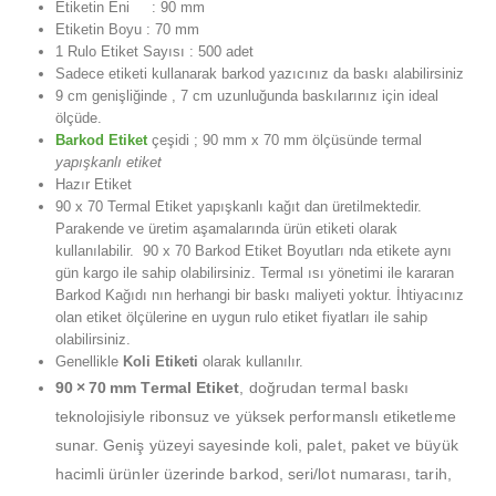
Etiketin Eni : 90 mm
Etiketin Boyu : 70 mm
1 Rulo Etiket Sayısı : 500 adet
Sadece etiketi kullanarak barkod yazıcınız da baskı alabilirsiniz
9 cm genişliğinde , 7 cm uzunluğunda baskılarınız için ideal
ölçüde.
Barkod Etiket
çeşidi ; 90 mm x 70 mm ölçüsünde termal
yapışkanlı etiket
Hazır Etiket
90 x 70 Termal Etiket yapışkanlı kağıt dan üretilmektedir.
Parakende ve üretim aşamalarında ürün etiketi olarak
kullanılabilir. 90 x 70 Barkod Etiket Boyutları nda etikete aynı
gün kargo ile sahip olabilirsiniz. Termal ısı yönetimi ile kararan
Barkod Kağıdı nın herhangi bir baskı maliyeti yoktur. İhtiyacınız
olan etiket ölçülerine en uygun rulo etiket fiyatları ile sahip
olabilirsiniz.
Genellikle
Koli Etiketi
olarak kullanılır.
90 × 70 mm Termal Etiket
, doğrudan termal baskı
teknolojisiyle ribonsuz ve yüksek performanslı etiketleme
sunar. Geniş yüzeyi sayesinde koli, palet, paket ve büyük
hacimli ürünler üzerinde barkod, seri/lot numarası, tarih,