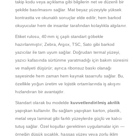
takip kodu veya açıklama gibi bilgilerin net ve düzenli bir
şekilde basılmasını sağlar. Mat beyaz yüzeyiyle yüksek
kontrastta ve okunaklı sonuçlar elde edilir; hem barkod
okuyucular hem de insanlar tarafından kolaylıkla algılanır.
Etiket rulosu, 40 mm iç çaplı standart göbekle
hazırlanmıştır; Zebra, Argox, TSC, Sato gibi barkod
yazıcılar ile tam uyum sağlar. Doğrudan termal yüzeyi,
yazıcı kafasında sürtünme yaratmadığı için bakım süresini
ve maliyeti düşürür; ayrıca ribonsuz baskı olanağı
sayesinde hem zaman hem kaynak tasarrufu sağlar. Bu,
özellikle yoğun üretim ve lojistik ortamlarında iş akışını
hızlandıran bir avantajdır.
Standart olarak bu modelde
kuvvetlendirilmiş akrilik
yapışkan kullanılır. Bu sağlam yapışkan karton, plastik,
metal veya laminat gibi farklı yüzeylerde güçlü ve kalıcı
tutuş sağlar. Özel koşullar gerektiren uygulamalar için —
örneğin düşük sıcaklık, hassas yüzey veya zorlu iklim