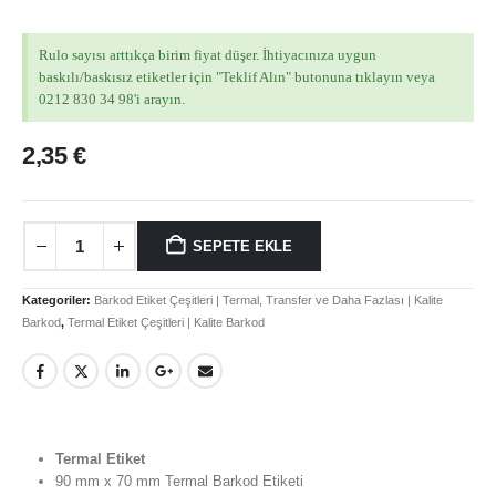
Rulo sayısı arttıkça birim fiyat düşer. İhtiyacınıza uygun
baskılı/baskısız etiketler için "Teklif Alın" butonuna tıklayın veya
0212 830 34 98'i arayın.
2,35
€
SEPETE EKLE
Kategoriler:
Barkod Etiket Çeşitleri | Termal, Transfer ve Daha Fazlası | Kalite
Barkod
,
Termal Etiket Çeşitleri | Kalite Barkod
Termal Etiket
90 mm x 70 mm Termal Barkod Etiketi