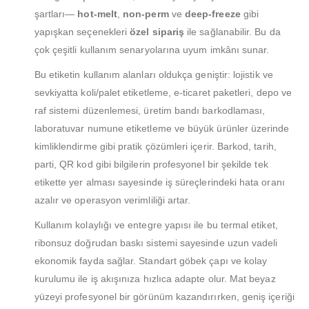
şartları—
hot‑melt
,
non‑perm
ve
deep‑freeze
gibi
yapışkan seçenekleri
özel sipariş
ile sağlanabilir. Bu da
çok çeşitli kullanım senaryolarına uyum imkânı sunar.
Bu etiketin kullanım alanları oldukça geniştir: lojistik ve
sevkiyatta koli/palet etiketleme, e‑ticaret paketleri, depo ve
raf sistemi düzenlemesi, üretim bandı barkodlaması,
laboratuvar numune etiketleme ve büyük ürünler üzerinde
kimliklendirme gibi pratik çözümleri içerir. Barkod, tarih,
parti, QR kod gibi bilgilerin profesyonel bir şekilde tek
etikette yer alması sayesinde iş süreçlerindeki hata oranı
azalır ve operasyon verimliliği artar.
Kullanım kolaylığı ve entegre yapısı ile bu termal etiket,
ribonsuz doğrudan baskı sistemi sayesinde uzun vadeli
MÜŞTERI HIZMETLERI
ekonomik fayda sağlar. Standart göbek çapı ve kolay
Hesabım
kurulumu ile iş akışınıza hızlıca adapte olur. Mat beyaz
Login
yüzeyi profesyonel bir görünüm kazandırırken, geniş içeriği