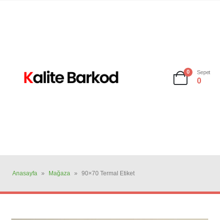
0
Sepet
0
Anasayfa
»
Mağaza
»
90×70 Termal Etiket