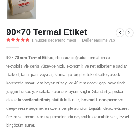
90×70 Termal Etiket
1
müşteri değerlendirmesi
|
Değerlendirme yap
5.00
out of 5
90 × 70 mm Termal Etiket
, ribonsuz doğrudan termal baskı
teknolojisiyle geniş yüzeyde hızlı, ekonomik ve net etiketleme sağlar.
Barkod, tarih, parti veya açıklama gibi bilgileri tek etikette yüksek
kontrastla basar. Mat beyaz yüzeyi ve 40 mm göbek çapı sayesinde
yaygın barkod yazıcılarla sorunsuz uyum sağlar. Standart yapışkan
olarak
kuvvetlendirilmiş akrilik
kullanılır;
hot‑melt, non‑perm ve
deep‑freeze
seçenekleri özel siparişle sunulur. Lojistik, depo, e‑ticaret,
üretim ve laboratuvar uygulamalarında dayanıklı, okunabilir ve işlevsel
bir çözüm sunar.