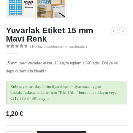
Yuvarlak Etiket 15 mm
Mavi Renk
( Henüz değerlendirme yapılmadı. )
0
out of 5
15 mm mavi yuvarlak etiket, 15 sayfa toplam 1.890 adet. Dosya ve
depo düzeni için idealdir.
Rulo sayısı arttıkça birim fiyat düşer. İhtiyacınıza uygun
baskılı/baskısız etiketler için "Teklif Alın" butonuna tıklayın veya
0212 830 34 98'i arayın.
1,20
€