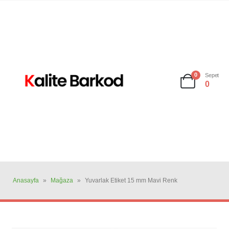
0
Sepet
0
Anasayfa
»
Mağaza
»
Yuvarlak Etiket 15 mm Mavi Renk