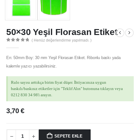
50×30 Yeşil Florasan Etiket
( Henüz değerlendirme yapılmadı. )
0
out of 5
En: 50mm Boy: 30 mm Yeşil Florasan Etiket. Ribonlu baskı yada
kalemle yazıcı yazabilirsiniz.
Rulo sayısı arttıkça birim fiyat düşer. İhtiyacınıza uygun
baskılı/baskısız etiketler için "Teklif Alın" butonuna tıklayın veya
0212 830 34 98'i arayın.
3,70
€
MÜŞTERI HIZMETLERI
SEPETE EKLE