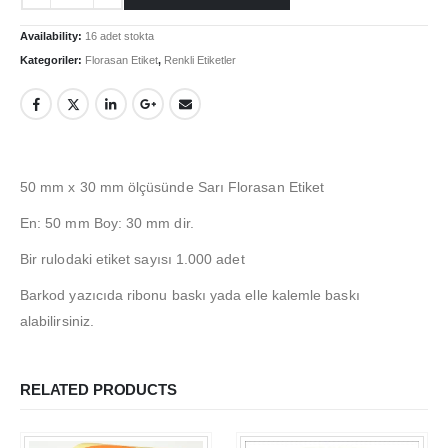
Hesabım
Availability:
16 adet stokta
Login
Kategoriler:
Florasan Etiket
,
Renkli Etiketler
İletişim
Teslimat
Gizlilik Politikası
İade ve Geri Ödeme Politikası
50 mm x 30 mm ölçüsünde Sarı Florasan Etiket
En: 50 mm Boy: 30 mm dir.
HAKKIMIZDA
Bir rulodaki etiket sayısı 1.000 adet
Hakkımızda
Barkod yazıcıda ribonu baskı yada elle kalemle baskı
İş Başvurusu
alabilirsiniz.
Satış Noktamız
Kalite Politikamız
RELATED PRODUCTS
ETIKET ÜRÜNLERIMIZ