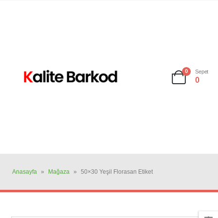
0
Sepet
0
Anasayfa
»
Mağaza
»
50×30 Yeşil Florasan Etiket