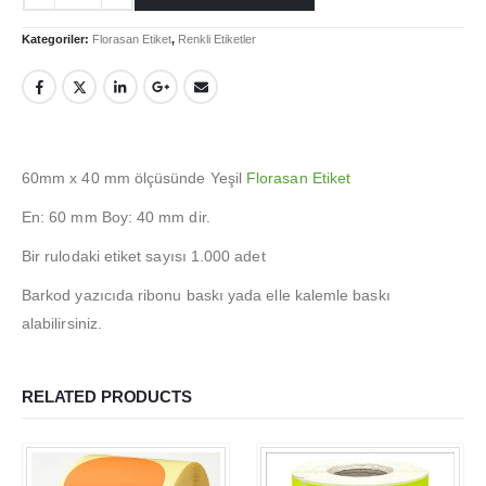
Login
Kategoriler:
Florasan Etiket
,
Renkli Etiketler
İletişim
Teslimat
Gizlilik Politikası
İade ve Geri Ödeme Politikası
60mm x 40 mm ölçüsünde Yeşil
Florasan Etiket
En: 60 mm Boy: 40 mm dir.
HAKKIMIZDA
Bir rulodaki etiket sayısı 1.000 adet
Hakkımızda
Barkod yazıcıda ribonu baskı yada elle kalemle baskı
İş Başvurusu
alabilirsiniz.
Satış Noktamız
Kalite Politikamız
RELATED PRODUCTS
ETIKET ÜRÜNLERIMIZ
Baskılı Etiket Üretimi