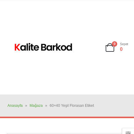
0
Sepet
0
Anasayfa
»
Mağaza
»
60×40 Yeşil Florasan Etiket