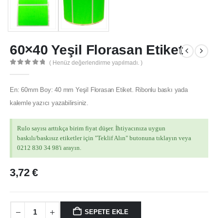
60×40 Yeşil Florasan Etiket
( Henüz değerlendirme yapılmadı. )
0
out of 5
En: 60mm Boy: 40 mm Yeşil Florasan Etiket. Ribonlu baskı yada
kalemle yazıcı yazabilirsiniz.
Rulo sayısı arttıkça birim fiyat düşer. İhtiyacınıza uygun
baskılı/baskısız etiketler için "Teklif Alın" butonuna tıklayın veya
0212 830 34 98'i arayın.
3,72
€
MÜŞTERI HIZMETLERI
SEPETE EKLE
Hesabım